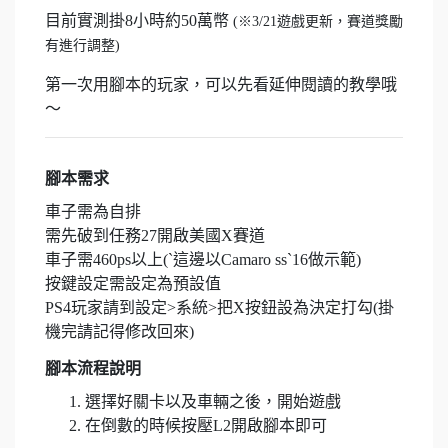
目前實測掛8小時約50萬幣
(※3/21遊戲更新，賽道獎勵
有進行調整)
第一次用腳本的玩家，可以先看延伸閱讀的教學哦
～
腳本需求
車子需為自排
需先破到任務27開啟美國X賽道
車子需460ps以上(ˋ這邊以Camaro ss`16做示範)
按鍵設定需設定為預設值
PS4玩家請到設定>系統>把X按鈕設為決定打勾(掛
機完請記得修改回來)
腳本流程說明
選擇好關卡以及車輛之後，開始遊戲
在倒數的時候按壓L2開啟腳本即可