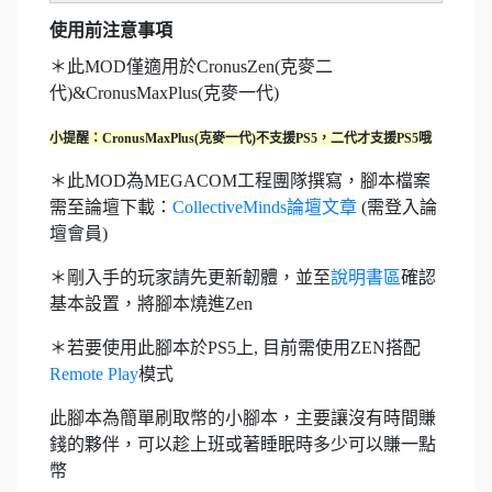
使用前注意事項
＊此MOD僅適用於CronusZen(克麥二
代)&CronusMaxPlus(克麥一代)
小提醒：CronusMaxPlus(克麥一代)不支援PS5，二代才支援PS5哦
＊此MOD為MEGACOM工程團隊撰寫，腳本檔案
需至論壇下載：
CollectiveMinds論壇文章
(需登入論
壇會員)
＊剛入手的玩家請先更新韌體，並至
說明書區
確認
基本設置，將腳本燒進Zen
＊若要使用此腳本於PS5上, 目前需使用ZEN搭配
Remote Play
模式
此腳本為簡單刷取幣的小腳本，主要讓沒有時間賺
錢的夥伴，可以趁上班或著睡眠時多少可以賺一點
幣