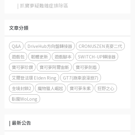
| 抓寶夢疑難雜症排除區
文章分類
Q&A
DriveHub方向盤轉接器
CRONUSZEN克麥二代
遊戲包
韌體更新
遊戲腳本
SWITCH-UP轉接器
寶可夢珍鑽
寶可夢阿爾宙斯
寶可夢劍盾
艾爾登法環 Elden Ring
GT7(跑車浪漫旅7)
全境封鎖2
魔物獵人崛起
寶可夢朱紫
狂野之心
臥龍WoLong
| 最新公告