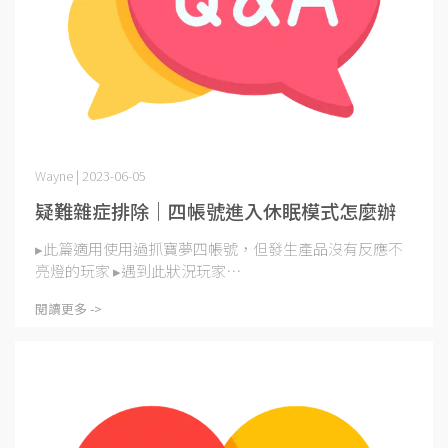
Wayne | 2023-06-05
疑難雜症排除｜四帳號進入休眠模式怎麼辦
▸此篇適用使用過抓寶夢四帳號，但發生產品沒有反應不
亮燈的玩家 ▸遇到此狀況玩家⋯
閱讀更多 ->