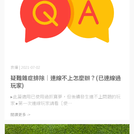
哀編 | 2021-07-02
疑難雜症排除｜連線不上怎麼辦？(已連線過
玩家)
▸此篇適用已使用過抓寶夢，但後續發生連不上問題的玩
家 ▸第一次連線玩家請看［使⋯
閱讀更多 ->