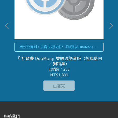
最
戰況聽得到，抓寶快更快速！『抓寶夢 DuoMon』語
音版，解放雙手極速農資源
晴空
『 抓寶夢 DuoMon』雙帳號語音版（經典藍白
『
／獨特黑）
已銷售：253
NT$1,899
已售完
聯絡我們