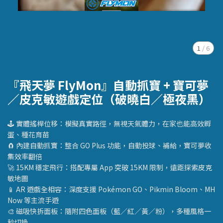
1
/
6
『飛天夢 FlyMon』自動抓寶 + 寶可夢
／皮克敏遊戲定位（破曉白／極夜黑）
🕹️ 實體搖桿位移：模擬真實路徑，無視天氣體力，在家也能高效孵
蛋、種花育苗
🧲 內建自動抓寶：整合 GO Plus 功能，自動投球、補給，寶可夢收
集效率翻倍
🚀 15KM 穩定飛行：搭配專屬 App 突破 15KM 限制，遠距探索皮克
敏地圖
📱 AR 遊戲全相容：深度支援 Pokémon GO、Pikmin Bloom、MH
Now 等主流手遊
🎨 磁吸快拆面板：隨附四色面板（藍／紅／黃／粉），多種風格一
秒切換