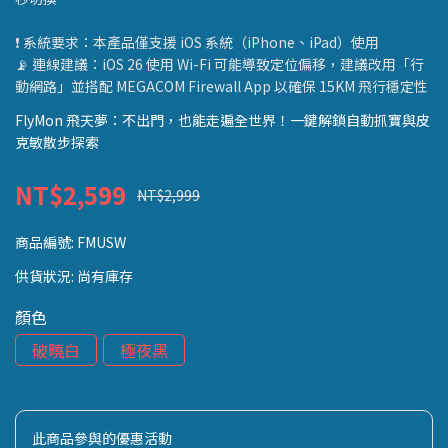
❗ 系統要求：本產品僅支援 iOS 系統（iPhone、iPad）使用
📡 連線建議：iOS 26 使用 Wi-Fi 可能導致定位偏移，建議改用「行
動網路」並搭配 MEGACOM Firewall App 以確保 15KM 飛行穩定性
FlyMon 飛天夢：不出門，也能走遍全世界！一鍵解鎖自動抓寶與皮
克敏散步探索
NT$2,599
NT$2,999
商品編號:
FMUSW
供貨狀況:
尚有庫存
顏色
破曉白
極夜黑
此商品參與的優惠活動