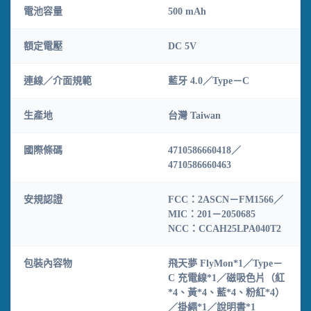
電池容量
500 mAh
額定電壓
DC 5V
連線／介面規範
藍牙 4.0／Type－C
生產地
台灣 Taiwan
國際條碼
4710586660418／
4710586660463
安規認證
FCC：2ASCN－FM1566／
MIC：201－2050685
NCC：CCAH25LPA040T2
包裝內容物
飛天夢 FlyMon*1／Type－
C 充電線*1／磁吸色片（紅
*4、黃*4、藍*4、粉紅*4）
／掛繩*1／說明書*1