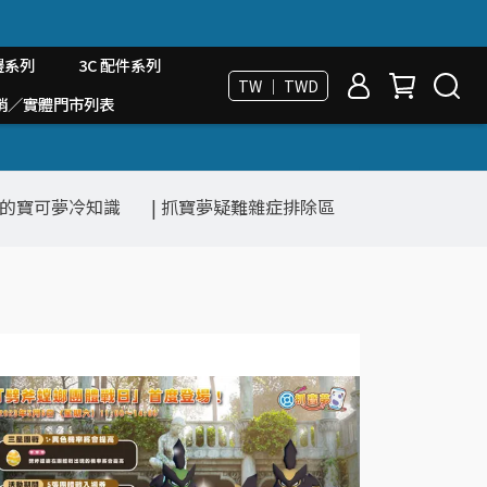
邊系列
3C 配件系列
TW ｜ TWD
台經銷／實體門市列表
道的寶可夢冷知識
| 抓寶夢疑難雜症排除區