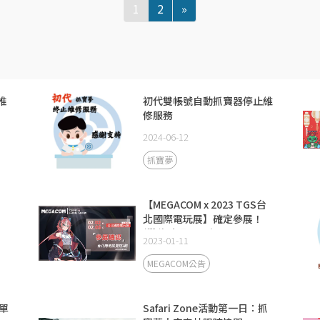
1
2
»
推
初代雙帳號自動抓寶器停止維
修服務
2024-06-12
抓寶夢
【MEGACOM x 2023 TGS台
北國際電玩展】確定參展！
(攤位號碼N008)
2023-01-11
MEGACOM公告
單
Safari Zone活動第一日：抓