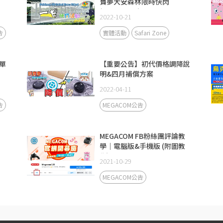
寶夢大安森林限時快閃
(2022.10.21)
2022-10-21
告
實體活動
Safari Zone
單
【重要公告】初代價格調降說
明&四月補償方案
2022-04-11
告
MEGACOM公告
MEGACOM FB粉絲團評論教
學｜電腦版&手機版 (附圖教
學)
2021-10-29
MEGACOM公告