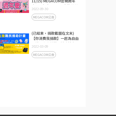
11/15) MEGACOM官網周年
慶！一起來玩100%中獎刮刮
2022-09-30
樂吧～最大獎再來一顆！
(2022.10.01~10.31)
MEGACOM公告
(已結束，捐款截圖在文末)
【你消費我捐款】一起為自由
而站！烏克蘭難民援助計畫
2022-03-09
(~2022/3/30截止)
MEGACOM公告