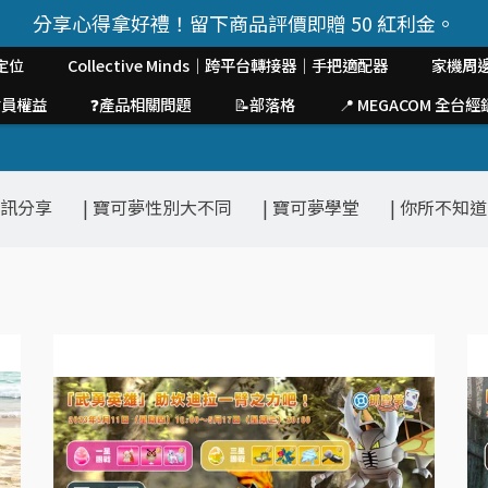
分享心得拿好禮！留下商品評價即贈 50 紅利金。
定位
Collective Minds｜跨平台轉接器｜手把適配器
家機周
會員權益
❓產品相關問題
📝部落格
📍 MEGACOM 全
快訊分享
| 寶可夢性別大不同
| 寶可夢學堂
| 你所不知