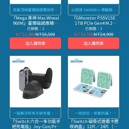
搭載頂級霍爾磁感應技術，
以極速 5600MB/s 傳輸與一
0.01 秒同步反應直擊遲滯痛
體式散熱，完美解鎖 PS5 空
『Mega 車神 Max Wheel
『GMonster PS5V1SE
900M』霍爾磁感應精準
1TB PCIe Gen4 M.2
點，助你制霸地平線全賽道
間限制，打造零卡頓遊戲體
6in1 方向盤（全配版）
SSD』5600MBs飆速相容
已銷售：2
已銷售：3
驗
內建散熱片固態硬碟
NT$3,980
NT$6,500
NT$4,500
NT$4,999
【PhotoFast】
加入購物車
加入購物車
一座解決所有手把充電，徹
一吸即合，完美防護！
底終結多人聚會的斷電焦
『Switch 磁吸式遊戲卡匣收
『Switch 六合一多功能手
『Switch 磁吸式遊戲卡匣
把充電座』Joy-Con/Pro
收納盒』12片／24片（森
慮！
納盒』徹底終結卡帶打翻焦