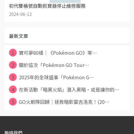
初代雙帳號自動抓寶器停止維修服務
2024-06-12
最新文章
1
寶可夢80級｜《Pokémon GO》等⋯
2
關於這次「Pokémon GO Tour⋯
3
2025年的全球盛事「Pokémon G⋯
4
在新活動「暗黑火焰」潛入黑暗，或是讓你的⋯
5
GO火箭隊回歸｜拯救暗影雷吉洛克！(20⋯
聯絡我們