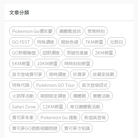
文章分類
Pokemon Go週年慶
團體戰資訊
聚焦時刻
GO FEST
特殊調查
開放色違
7KM孵蛋
社群日
GO對戰聯盟
田野調查
突破性進展
2KM孵蛋
5KM孵蛋
10KM孵蛋
時時刻刻孵蛋
首次登場寶可夢
限時調查
抓寶夢
收藏家挑戰
特殊代碼
Pokémon GO Tour
首次登場招式
火箭隊活動
期間限定調查
團體戰
實體活動
Safari Zone
12KM孵蛋
單日團體戰活動
寶可夢朱紫
Pokemon Go 連動
新道具登場
寶可夢GO遊戲相關問題
寶可夢冷知識