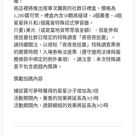
喔！
商店裡將推出限單次購買的社群日禮盒，價格為
1,280寶可幣。禮盒內含50顆高級球、4個薰香、4個
星星碎片和1個厲害特殊招式學習器。
只要1美元（或是當地貨幣等值金額），就能參與
夜巡靈社群日限定的特殊調查「夜夜夜巡靈」。
請持續關注，以得知「夜夜夜巡靈」特殊調查票券
的開賣時間！入場券無法退票（遵守適用法律與服
務條款中規定的例外事項）。請注意：本次特殊調
查不包含遊戲內獎牌。
獎勵加碼內容
捕捉寶可夢時獲得的星星沙子增加為3倍
活動期間內，薰香的效果將延長為3小時
活動期間內，誘餌模組的效果將延長為3小時