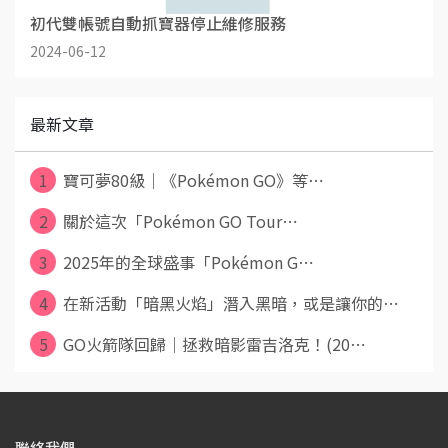
初代雙帳號自動抓寶器停止維修服務
2024-06-12
最新文章
1
寶可夢80級｜《Pokémon GO》等⋯
2
關於這次「Pokémon GO Tour⋯
3
2025年的全球盛事「Pokémon G⋯
4
在新活動「暗黑火焰」潛入黑暗，或是讓你的⋯
5
GO火箭隊回歸｜拯救暗影雷吉洛克！(20⋯
聯絡我們