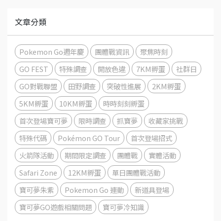
文章分類
Pokemon Go週年慶
團體戰資訊
聚焦時刻
GO FEST
特殊調查
開放色違
7KM孵蛋
社群日
GO對戰聯盟
田野調查
突破性進展
2KM孵蛋
5KM孵蛋
10KM孵蛋
時時刻刻孵蛋
首次登場寶可夢
限時調查
抓寶夢
收藏家挑戰
特殊代碼
Pokémon GO Tour
首次登場招式
火箭隊活動
期間限定調查
團體戰
實體活動
Safari Zone
12KM孵蛋
單日團體戰活動
寶可夢朱紫
Pokemon Go 連動
新道具登場
寶可夢GO遊戲相關問題
寶可夢冷知識