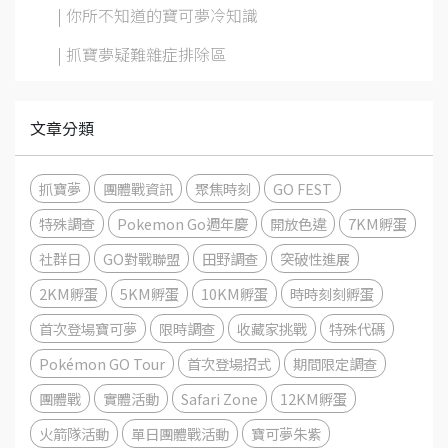
| 你所不知道的寶可夢冷知識
| 抓寶夢疑難雜症排除區
文章分類
抓寶夢
團體戰資訊
聚焦時刻
GO FEST
特殊調查
Pokemon Go週年慶
開放色違
7KM孵蛋
社群日
GO對戰聯盟
田野調查
突破性進展
2KM孵蛋
5KM孵蛋
10KM孵蛋
時時刻刻孵蛋
首次登場寶可夢
限時調查
收藏家挑戰
特殊代碼
Pokémon GO Tour
首次登場招式
期間限定調查
團體戰
實體活動
Safari Zone
12KM孵蛋
火箭隊活動
單日團體戰活動
寶可夢朱紫