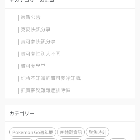
| 最新公告
| 克麥快訊分享
| 寶可夢快訊分享
| 寶可夢性別大不同
| 寶可夢學堂
| 你所不知道的寶可夢冷知識
| 抓寶夢疑難雜症排除區
カテゴリー
Pokemon Go週年慶
團體戰資訊
聚焦時刻