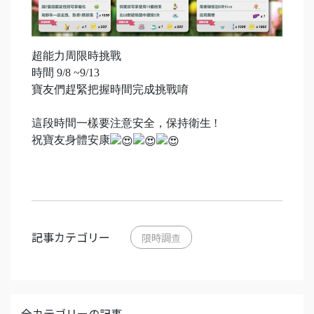
超能力周限時挑戰
時間 9/8 ~9/13
寶友們趕緊把握時間完成挑戰唷
這段時間一樣要注意安全，保持衛生 !
祝寶友身體安康
記事カテゴリー
限時調查
全カテゴリーの記事