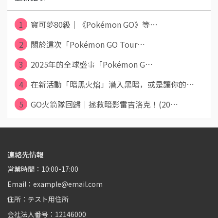
1
寶可夢80級｜《Pokémon GO》等⋯
2
關於這次「Pokémon GO Tour⋯
3
2025年的全球盛事「Pokémon G⋯
4
在新活動「暗黑火焰」潛入黑暗，或是讓你的⋯
5
GO火箭隊回歸｜拯救暗影雷吉洛克！(20⋯
連絡先情報
営業時間：10:00-17:00
Email：example@email.com
住所：テスト用住所
会社法人番号：12146000