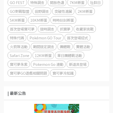
GO FEST
特殊調查
開放色違
7KM孵蛋
社群日
GO對戰聯盟
田野調查
突破性進展
2KM孵蛋
5KM孵蛋
10KM孵蛋
時時刻刻孵蛋
首次登場寶可夢
限時調查
抓寶夢
收藏家挑戰
特殊代碼
Pokémon GO Tour
首次登場招式
火箭隊活動
期間限定調查
團體戰
實體活動
Safari Zone
12KM孵蛋
單日團體戰活動
寶可夢朱紫
Pokemon Go 連動
新道具登場
寶可夢GO遊戲相關問題
寶可夢冷知識
| 最新公告