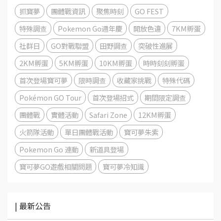
抓寶夢
團體戰資訊
聚焦時刻
GO FEST
特殊調查
Pokemon Go週年慶
開放色違
7KM孵蛋
社群日
GO對戰聯盟
田野調查
突破性進展
2KM孵蛋
5KM孵蛋
10KM孵蛋
時時刻刻孵蛋
首次登場寶可夢
限時調查
收藏家挑戰
特殊代碼
Pokémon GO Tour
首次登場招式
期間限定調查
團體戰
實體活動
Safari Zone
12KM孵蛋
火箭隊活動
單日團體戰活動
寶可夢朱紫
Pokemon Go 連動
新道具登場
寶可夢GO遊戲相關問題
寶可夢冷知識
| 最新公告