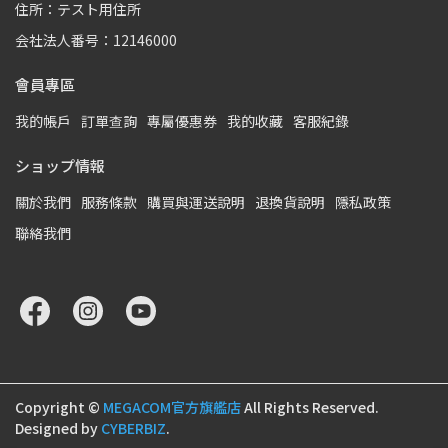
住所：テスト用住所
会社法人番号：12146000
會員專區
我的帳戶
訂單查詢
專屬優惠券
我的收藏
客服紀錄
ショップ情報
關於我們
服務條款
購買與運送說明
退換貨說明
隱私政策
聯絡我們
Copyright ©
MEGACOM官方旗艦店
All Rights Reserved.
Designed by
CYBERBIZ
.