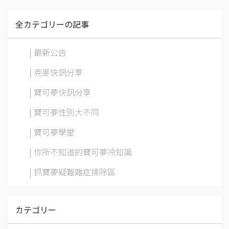
全カテゴリーの記事
| 最新公告
| 克麥快訊分享
| 寶可夢快訊分享
| 寶可夢性別大不同
| 寶可夢學堂
| 你所不知道的寶可夢冷知識
| 抓寶夢疑難雜症排除區
カテゴリー