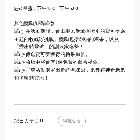
惡&幽靈 : 下午4:00 - 下午5:00
其他獎勵加碼
在活動期間，會出現以受薰香吸引的寶可夢為
主題的收藏家挑戰。獎勵包括胡帕的糖果，以及
「秀出精靈球」的訓練家姿勢！
傳送寶可夢獲得的糖果加倍。
商店中將會有1個免費的薰香禮盒。
完成活動限定田野調查課題，來獲得神奇糖果
和多種精靈球！
記事カテゴリー
特殊調查