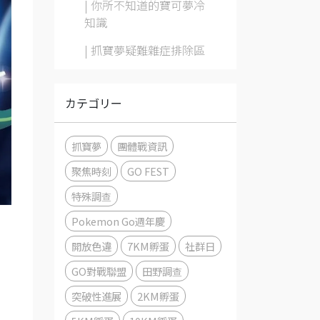
| 你所不知道的寶可夢冷
知識
| 抓寶夢疑難雜症排除區
カテゴリー
抓寶夢
團體戰資訊
聚焦時刻
GO FEST
特殊調查
Pokemon Go週年慶
開放色違
7KM孵蛋
社群日
GO對戰聯盟
田野調查
突破性進展
2KM孵蛋