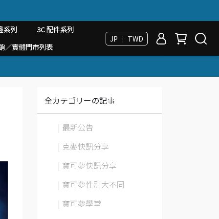
邊系列
3C 配件系列
JP ｜ TWD
台經銷／實體門市列表
全カテゴリーの記事
| 最新公告
| 克麥快訊分享
| 寶可夢快訊分享
| 寶可夢性別大不同
| 寶可夢學堂