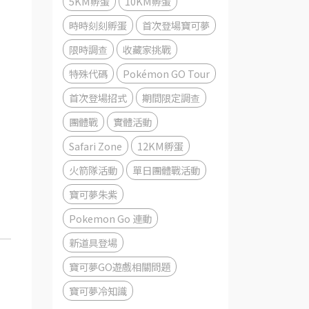
5KM孵蛋
10KM孵蛋
時時刻刻孵蛋
首次登場寶可夢
限時調查
收藏家挑戰
特殊代碼
Pokémon GO Tour
首次登場招式
期間限定調查
團體戰
實體活動
Safari Zone
12KM孵蛋
火箭隊活動
單日團體戰活動
寶可夢朱紫
Pokemon Go 連動
新道具登場
寶可夢GO遊戲相關問題
寶可夢冷知識