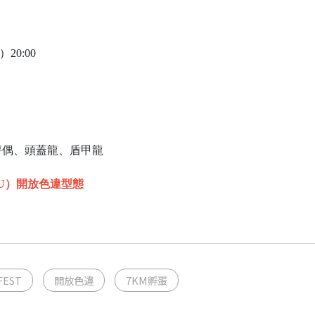
20:00
秤偶、頭蓋龍、盾甲龍
U）開放色違型態
FEST
開放色違
7KM孵蛋