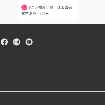
5
GO火箭隊回歸｜拯救暗影
雷吉洛克！(20⋯