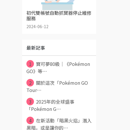
初代雙帳號自動抓寶器停止維修
服務
2024-06-12
最新記事
1
寶可夢80級｜《Pokémon
GO》等⋯
2
關於這次「Pokémon GO
Tour⋯
3
2025年的全球盛事
「Pokémon G⋯
4
在新活動「暗黑火焰」潛入
黑暗，或是讓你的⋯