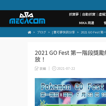
抓寶夢｜自動抓寶｜虛擬
MIKA 周邊
ブログ
| 寶可夢快訊分享
2021 GO Fest
2021 GO Fest 第一階段獎勵
放！
哀編
2021-07-22