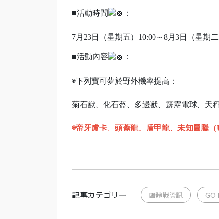
■活動時間
：
7月23日（星期五）10:00～8月3日（星期二）
■活動內容
：
◉下列寶可夢於野外機率提高：
菊石獸、化石盔、多邊獸、霹靂電球、天
◉帝牙盧卡、頭蓋龍、盾甲龍、未知圖騰（
記事カテゴリー
團體戰資訊
GO 