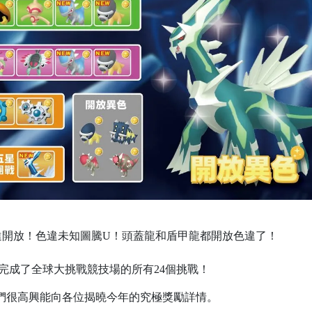
違開放！色違未知圖騰U！頭蓋龍和盾甲龍都開放色違了！
021」中完成了全球大挑戰競技場的所有24個挑戰！
慣例，我們很高興能向各位揭曉今年的究極獎勵詳情。