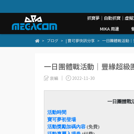
抓寶夢｜自動抓寶｜虛擬
MIKA 周邊
ブログ
| 寶可夢快訊分享
一日團體戰活動｜豐緣超
一日團體戰活動｜豐緣超級團體戰日
哀編
2022-11-30
一日團體戰活動
活動時間
寶可夢初登場
活動獎勵加碼內容
(免費)
活動專屬入場券
(付費)