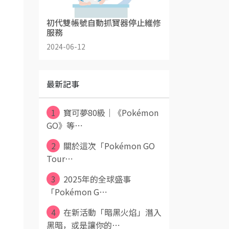
初代雙帳號自動抓寶器停止維修
服務
2024-06-12
最新記事
1
寶可夢80級｜《Pokémon
GO》等⋯
2
關於這次「Pokémon GO
Tour⋯
3
2025年的全球盛事
「Pokémon G⋯
4
在新活動「暗黑火焰」潛入
黑暗，或是讓你的⋯