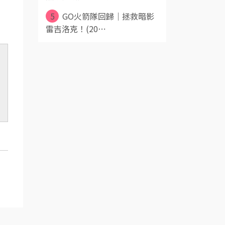
5
GO火箭隊回歸｜拯救暗影
雷吉洛克！(20⋯