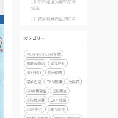
| 你所不知道的寶可夢冷
知識
| 抓寶夢疑難雜症排除區
カテゴリー
Pokemon Go週年慶
團體戰資訊
聚焦時刻
GO FEST
特殊調查
開放色違
7KM孵蛋
社群日
GO對戰聯盟
田野調查
突破性進展
2KM孵蛋
5KM孵蛋
10KM孵蛋