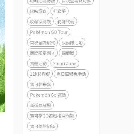
時時刻刻孵蛋
首次登場寶可夢
限時調查
抓寶夢
收藏家挑戰
特殊代碼
Pokémon GO Tour
首次登場招式
火箭隊活動
期間限定調查
團體戰
實體活動
Safari Zone
12KM孵蛋
單日團體戰活動
寶可夢朱紫
Pokemon Go 連動
新道具登場
寶可夢GO遊戲相關問題
寶可夢冷知識