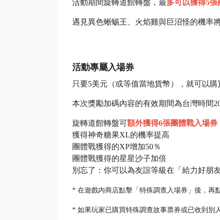
活動期間旋轉道館轉盤，最
多可以獲得5張
遇見異色蜥蜴王、火焰雞與巨沼怪的機率
活動專屬入場券
只要5美元（或等值當地貨幣），就可以購
本次獎勵加碼內容的有效期間為台灣時間2022.12
旋轉道館轉盤可
額外獲得6張團體戰入場券
獲得神奇糖果XL的機率提高
團體戰獲得的XP增加50％
團體戰獲得的星星沙子加倍
別忘了：你可以為友誼等級在「給力好朋
* 在遊戲內商店點擊「特殊調查入場券」後，再
* 如果玩家已購買特殊調查故事票券或已收到別