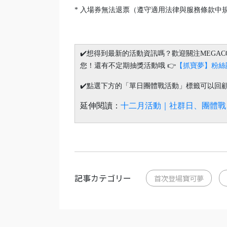
* 入場券無法退票（遵守適用法律與服務條款
✔️想得到最新的活動資訊嗎？歡迎關注MEGA
您！還有不定期抽獎活動哦 👉
【抓寶夢】粉絲
✔️點選下方的「單日團體戰活動」標籤可以回
延伸閱讀：
十二月活動｜社群日、團體戰、聚焦時
記事カテゴリー
首次登場寶可夢