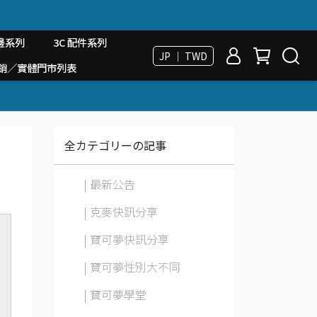
邊系列
3C 配件系列
JP ｜ TWD
台經銷／實體門市列表
全カテゴリーの記事
| 最新公告
| 克麥快訊分享
| 寶可夢快訊分享
| 寶可夢性別大不同
| 寶可夢學堂