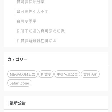
| 寶可夢快訊分享
| 寶可夢性別大不同
| 寶可夢學堂
| 你所不知道的寶可夢冷知識
| 抓寶夢疑難雜症排除區
カテゴリー
MEGACOM公告
抓寶夢
中獎名單公告
實體活動
Safari Zone
| 最新公告