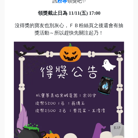
訊
粉專
領獎吧✨
領獎截止日為 11/11(五) 17:00
沒得獎的寶友也別灰心，ＦＢ粉絲頁之後還會有抽
獎活動～所以趕快先關注起乃！