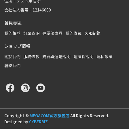
住所：テスト用住所
会社法人番号：12146000
會員專區
我的帳戶
訂單查詢
專屬優惠券
我的收藏
客服紀錄
ショップ情報
關於我們
服務條款
購買與運送說明
退換貨說明
隱私政策
聯絡我們
Copyright ©
MEGACOM官方旗艦店
All Rights Reserved.
Designed by
CYBERBIZ
.